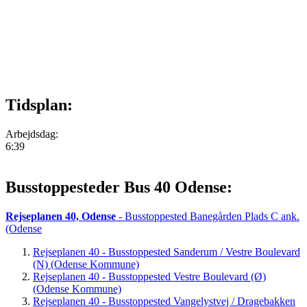
Tidsplan:
Arbejdsdag:
6:39
Busstoppesteder Bus 40 Odense:
Rejseplanen 40, Odense
- Busstoppested Banegården Plads C ank.
(Odense
Rejseplanen 40 - Busstoppested Sanderum / Vestre Boulevard
(N) (Odense Kommune)
Rejseplanen 40 - Busstoppested Vestre Boulevard (Ø)
(Odense Kommune)
Rejseplanen 40 - Busstoppested Vangelystvej / Dragebakken