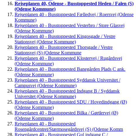
Rejseplanen 40, Odense - Busstoppested Heden / Falen (S)
(Odense Kommune)
Rejseplanen 40 - Busstoppested Fælledvej / Roersvej (Odense
Kommune)
Rejseplanen 40 - Busstoppested Vesterbro / Store Glasvej
(Odense Kommune)
Rejseplanen 40 - Busstoppested Kingosgade / Vestre
Stationsvej (Odense Kommune)
Rejseplanen 40 - Busstoppested Thorsgade / Vestre
Stationsvej (S) (Odense Kommune
Rejseplanen 40 - Busstoppested Klostervej / Rugårdsvej
(Odense Kommune)
Rejseplanen 40 - Busstoppested Banegården Plads C ank.
(Odense Kommune)
Rejseplanen 40 - Busstoppested Syddansk Universitet /
Campusvej (Odense Kommune)
Rejseplanen 40 - Busstoppested Indgang B / Syddansk
Universitet (Odense Kommune)
Rejseplanen 40 - Busstoppested SDU / Hovedindgang (Ø)
(Odense Kommune)
Rejseplanen 40 - Busstoppested Bilka / Gørtlervej (Ø)
(Odense Kommune)
Rejseplanen 40 - Busstoppested
Rosengårdcentret/Stærmosegårdsvej (S) (Odense Komm
Rejseplanen 40 - Busstoppested Gul indgang C /