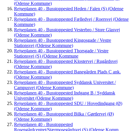
(Odense Kommune)
Rejseplanen 40 - Busstoppested Heden / Falen (S) (Odense
Kommune)
Rejseplanen 40 - Busstoppested Fælledvej / Roersvej (Odense
Kommune)
Rejseplanen 40 - Busstoppested Vesterbro / Store Glasvej
(Odense Kommune)
Rejseplanen 40 - Busstoppested Kingosgade / Vestre
Stationsvej (Odense Kommune)
Rejseplanen 40 - Busstoppested Thorsgade / Vestre
Stationsvej (S) (Odense Kommune
Rejseplanen 40 - Busstoppested Klostervej / Rugårdsvej
(Odense Kommune)
Rejseplanen 40 - Busstoppested Banegården Plads C ank.
(Odense Kommune)
Rejseplanen 40 - Busstoppested Syddansk Universitet /
Campusvej (Odense Kommune)
Rejseplanen 40 - Busstoppested Indgang B / Syddansk
Universitet (Odense Kommune)
Rejseplanen 40 - Busstoppested SDU / Hovedindgang (Ø)
(Odense Kommune)
Rejseplanen 40 - Busstoppested Bilka / Gørtlervej (Ø)
(Odense Kommune)
Rejseplanen 40 - Busstoppested
Rosengårdcentret/Stærmosegårdsvej (S) (Odense Komm