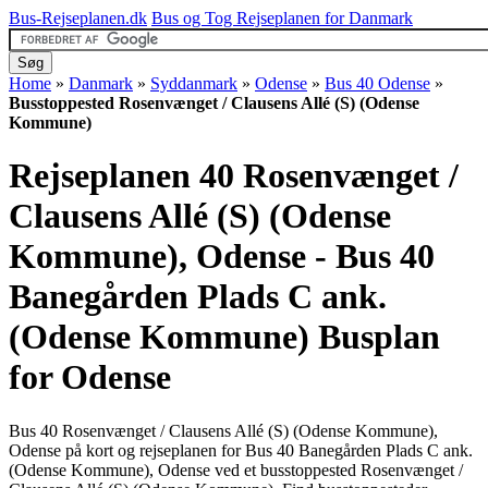
Bus-Rejseplanen.dk
Bus og Tog Rejseplanen for Danmark
Home
»
Danmark
»
Syddanmark
»
Odense
»
Bus 40 Odense
»
Busstoppested Rosenvænget / Clausens Allé (S) (Odense
Kommune)
Rejseplanen 40 Rosenvænget /
Clausens Allé (S) (Odense
Kommune), Odense - Bus 40
Banegården Plads C ank.
(Odense Kommune)
Busplan
for Odense
Bus 40 Rosenvænget / Clausens Allé (S) (Odense Kommune),
Odense på kort og rejseplanen for Bus 40 Banegården Plads C ank.
(Odense Kommune), Odense ved et busstoppested Rosenvænget /