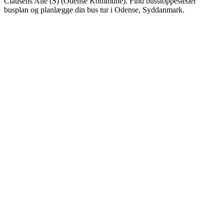
Clausens Allé (S) (Odense Kommune). Find busstoppesteder
busplan og planlægge din bus tur i Odense, Syddanmark.