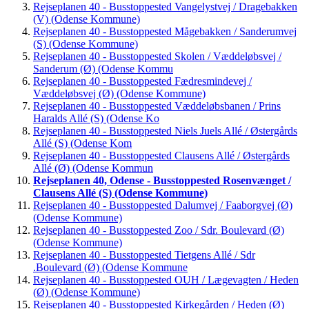
Rejseplanen 40 - Busstoppested Vangelystvej / Dragebakken
(V) (Odense Kommune)
Rejseplanen 40 - Busstoppested Mågebakken / Sanderumvej
(S) (Odense Kommune)
Rejseplanen 40 - Busstoppested Skolen / Væddeløbsvej /
Sanderum (Ø) (Odense Kommu
Rejseplanen 40 - Busstoppested Fædresmindevej /
Væddeløbsvej (Ø) (Odense Kommune)
Rejseplanen 40 - Busstoppested Væddeløbsbanen / Prins
Haralds Allé (S) (Odense Ko
Rejseplanen 40 - Busstoppested Niels Juels Allé / Østergårds
Allé (S) (Odense Kom
Rejseplanen 40 - Busstoppested Clausens Allé / Østergårds
Allé (Ø) (Odense Kommun
Rejseplanen 40, Odense - Busstoppested Rosenvænget /
Clausens Allé (S) (Odense Kommune)
Rejseplanen 40 - Busstoppested Dalumvej / Faaborgvej (Ø)
(Odense Kommune)
Rejseplanen 40 - Busstoppested Zoo / Sdr. Boulevard (Ø)
(Odense Kommune)
Rejseplanen 40 - Busstoppested Tietgens Allé / Sdr
.Boulevard (Ø) (Odense Kommune
Rejseplanen 40 - Busstoppested OUH / Lægevagten / Heden
(Ø) (Odense Kommune)
Rejseplanen 40 - Busstoppested Kirkegården / Heden (Ø)