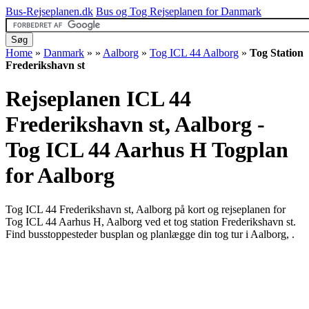
Bus-Rejseplanen.dk
Bus og Tog Rejseplanen for Danmark
Home
»
Danmark
»
»
Aalborg
»
Tog ICL 44 Aalborg
»
Tog Station
Frederikshavn st
Rejseplanen ICL 44
Frederikshavn st, Aalborg -
Tog ICL 44 Aarhus H
Togplan
for Aalborg
Tog ICL 44 Frederikshavn st, Aalborg på kort og rejseplanen for
Tog ICL 44 Aarhus H, Aalborg ved et tog station Frederikshavn st.
Find busstoppesteder busplan og planlægge din tog tur i Aalborg, .