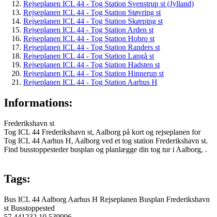
Rejseplanen ICL 44 - Tog Station Svenstrup st (Jylland)
Rejseplanen ICL 44 - Tog Station Støvring st
Rejseplanen ICL 44 - Tog Station Skørping st
Rejseplanen ICL 44 - Tog Station Arden st
Rejseplanen ICL 44 - Tog Station Hobro st
Rejseplanen ICL 44 - Tog Station Randers st
Rejseplanen ICL 44 - Tog Station Langå st
Rejseplanen ICL 44 - Tog Station Hadsten st
Rejseplanen ICL 44 - Tog Station Hinnerup st
Rejseplanen ICL 44 - Tog Station Aarhus H
Informations:
Frederikshavn st
Tog ICL 44 Frederikshavn st, Aalborg på kort og rejseplanen for
Tog ICL 44 Aarhus H, Aalborg ved et tog station Frederikshavn st.
Find busstoppesteder busplan og planlægge din tog tur i Aalborg, .
Tags:
Bus
ICL 44
Aalborg
Aarhus H
Rejseplanen
Busplan
Frederikshavn
st
Busstoppested
57.441232
10.539996