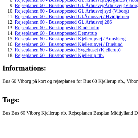
Rejseplanen 60 - Busstoppested Gl. Århusvej/Århusvej (Vibor
Rejseplanen 60 - Busstoppested Gl. Århusvej syd (Viborg)
Rejseplanen 60 - Busstoppested Gl.Århusvej / Hvidtjørnen
Rejseplanen 60 - Busstoppested Gl. Århusvej 286
Rejseplanen 60 - Busstoppested Rindsholm
Rejseplanen 60 - Busstoppested Demstrup
Rejseplanen 60 - Busstoppested Kjellerupvej / Aunsbjerg
Rejseplanen 60 - Busstoppested Kjellerupvej / Duelund
Rejseplanen 60 - Busstoppested Sygehuset (Kjellerup)
Rejseplanen 60 - Busstoppested Kjellerup rtb.
Informations:
Bus 60 Viborg på kort og rejseplanen for Bus 60 Kjellerup rtb., Vibor
Tags:
Bus
Bus 60
Viborg
Kjellerup rtb.
Rejseplanen
Busplan
Midtjylland
D