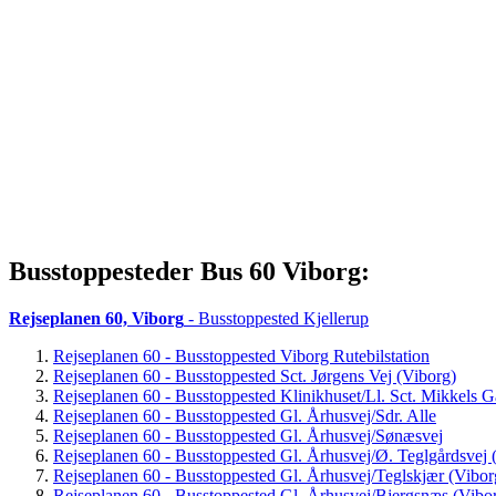
Busstoppesteder Bus 60 Viborg:
Rejseplanen 60, Viborg
- Busstoppested Kjellerup
Rejseplanen 60 - Busstoppested Viborg Rutebilstation
Rejseplanen 60 - Busstoppested Sct. Jørgens Vej (Viborg)
Rejseplanen 60 - Busstoppested Klinikhuset/Ll. Sct. Mikkels 
Rejseplanen 60 - Busstoppested Gl. Århusvej/Sdr. Alle
Rejseplanen 60 - Busstoppested Gl. Århusvej/Sønæsvej
Rejseplanen 60 - Busstoppested Gl. Århusvej/Ø. Teglgårdsvej 
Rejseplanen 60 - Busstoppested Gl. Århusvej/Teglskjær (Vibor
Rejseplanen 60 - Busstoppested Gl. Århusvej/Bjergsnæs (Vibo