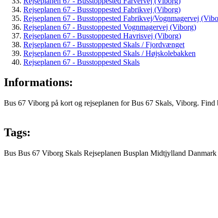
Rejseplanen 67 - Busstoppested Farvervej (Viborg)
Rejseplanen 67 - Busstoppested Fabrikvej (Viborg)
Rejseplanen 67 - Busstoppested Fabrikvej/Vognmagervej (Vibo
Rejseplanen 67 - Busstoppested Vognmagervej (Viborg)
Rejseplanen 67 - Busstoppested Havrisvej (Viborg)
Rejseplanen 67 - Busstoppested Skals / Fjordvænget
Rejseplanen 67 - Busstoppested Skals / Højskolebakken
Rejseplanen 67 - Busstoppested Skals
Informations:
Bus 67 Viborg på kort og rejseplanen for Bus 67 Skals, Viborg. Find 
Tags:
Bus
Bus 67
Viborg
Skals
Rejseplanen
Busplan
Midtjylland
Danmark