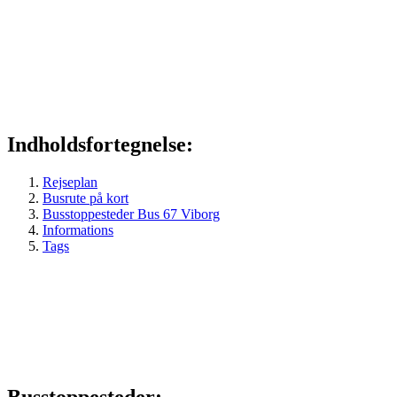
Indholdsfortegnelse:
Rejseplan
Busrute på kort
Busstoppesteder Bus 67 Viborg
Informations
Tags
Busstoppesteder: