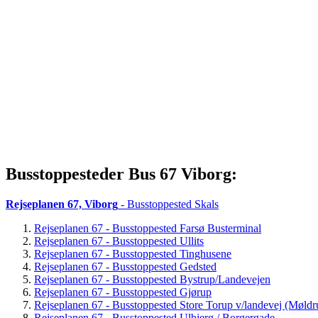
Busstoppesteder Bus 67 Viborg:
Rejseplanen 67, Viborg
- Busstoppested Skals
Rejseplanen 67 - Busstoppested Farsø Busterminal
Rejseplanen 67 - Busstoppested Ullits
Rejseplanen 67 - Busstoppested Tinghusene
Rejseplanen 67 - Busstoppested Gedsted
Rejseplanen 67 - Busstoppested Bystrup/Landevejen
Rejseplanen 67 - Busstoppested Gjørup
Rejseplanen 67 - Busstoppested Store Torup v/landevej (Møldr
Rejseplanen 67 - Busstoppested Ulbjerg / Borgergade