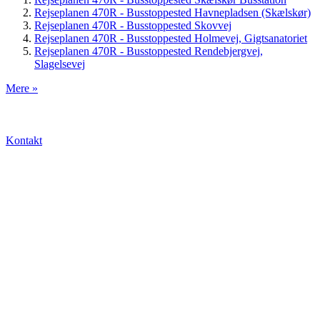
Rejseplanen 470R - Busstoppested Havnepladsen (Skælskør)
Rejseplanen 470R - Busstoppested Skovvej
Rejseplanen 470R - Busstoppested Holmevej, Gigtsanatoriet
Rejseplanen 470R - Busstoppested Rendebjergvej,
Slagelsevej
Mere »
Kontakt