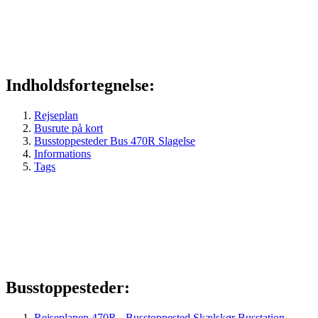
Indholdsfortegnelse:
Rejseplan
Busrute på kort
Busstoppesteder Bus 470R Slagelse
Informations
Tags
Busstoppesteder:
Rejseplanen 470R - Busstoppested Skælskør Busstation