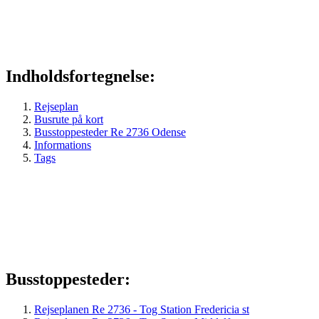
Indholdsfortegnelse:
Rejseplan
Busrute på kort
Busstoppesteder Re 2736 Odense
Informations
Tags
Busstoppesteder:
Rejseplanen Re 2736 - Tog Station Fredericia st