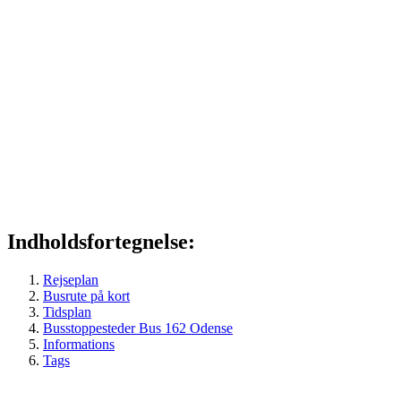
Indholdsfortegnelse:
Rejseplan
Busrute på kort
Tidsplan
Busstoppesteder Bus 162 Odense
Informations
Tags