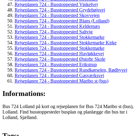
Rejseplanen 724 - Busstoppested Vinkelvej
Rejseplanen 724 - Busstoppested Grydehøjsvej
Rejseplanen 724 - Busstoppested Skovvejen
Rejseplanen 724 - Busstoppested Blans (Lolland)
Rejseplanen 724 - Busstoppested Keldernæs
Rejseplanen 724 - Busstoppested Saltvig
Rejseplanen 724 - Busstoppested Stokkemarke
Rejseplanen 724 - Busstoppested Stokkemarke Kirke
Rejseplanen 724 - Busstoppested Stokkemarke
Rejseplanen 724 - Busstoppested Havløkkevej
Rejseplanen 724 - Busstoppested Østofte Skole
Rejseplanen 724 - Busstoppested Erikstrup
Rejseplanen 724 - Busstoppested Rundkørselen, Rødbyvej
Rejseplanen 724 - Busstoppested Gasværksvej
Rejseplanen 724 - Busstoppested Maribo st (bus)
Informations:
Bus 724 Lolland på kort og rejseplanen for Bus 724 Maribo st (bus),
Lolland. Find busstoppesteder busplan og planlægge din bus tur i
Lolland, Sjælland.
Tags: