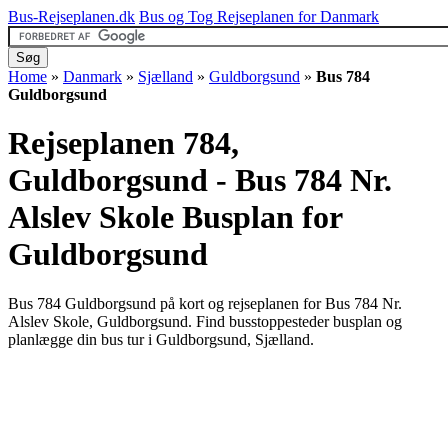
Bus-Rejseplanen.dk
Bus og Tog Rejseplanen for Danmark
Home
»
Danmark
»
Sjælland
»
Guldborgsund
»
Bus 784
Guldborgsund
Rejseplanen 784,
Guldborgsund - Bus 784 Nr.
Alslev Skole
Busplan for
Guldborgsund
Bus 784 Guldborgsund på kort og rejseplanen for Bus 784 Nr.
Alslev Skole, Guldborgsund. Find busstoppesteder busplan og
planlægge din bus tur i Guldborgsund, Sjælland.