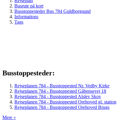
Rejseplan
Busrute på kort
Busstoppesteder Bus 784 Guldborgsund
Informations
Tags
Busstoppesteder:
Rejseplanen 784 - Busstoppested Nr. Vedby Kirke
Rejseplanen 784 - Busstoppested Gåbensevej 18
Rejseplanen 784 - Busstoppested Alslev Skov
Rejseplanen 784 - Busstoppested Orehoved gl. station
Rejseplanen 784 - Busstoppested Orehoved Brugs
Mere »