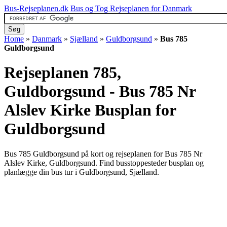
Bus-Rejseplanen.dk
Bus og Tog Rejseplanen for Danmark
Home
»
Danmark
»
Sjælland
»
Guldborgsund
»
Bus 785
Guldborgsund
Rejseplanen 785,
Guldborgsund - Bus 785 Nr
Alslev Kirke
Busplan for
Guldborgsund
Bus 785 Guldborgsund på kort og rejseplanen for Bus 785 Nr
Alslev Kirke, Guldborgsund. Find busstoppesteder busplan og
planlægge din bus tur i Guldborgsund, Sjælland.