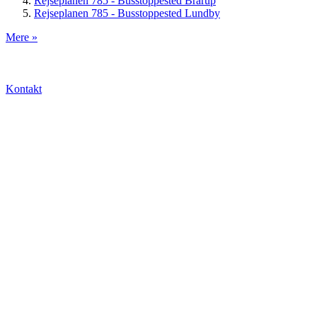
Rejseplanen 785 - Busstoppested Brarup
Rejseplanen 785 - Busstoppested Lundby
Mere »
Kontakt