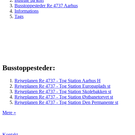
Busrute på kort
Busstoppesteder Re 4737 Aarhus
Informations
Tags
Busstoppesteder:
Rejseplanen Re 4737 - Tog Station Aarhus H
Rejseplanen Re 4737 - Tog Station Europaplads st
Rejseplanen Re 4737 - Tog Station Skolebakken st
Rejseplanen Re 4737 - Tog Station Østbanetorvet st
Rejseplanen Re 4737 - Tog Station Den Permanente st
Mere »
Kontakt