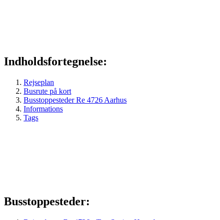
Indholdsfortegnelse:
Rejseplan
Busrute på kort
Busstoppesteder Re 4726 Aarhus
Informations
Tags
Busstoppesteder: