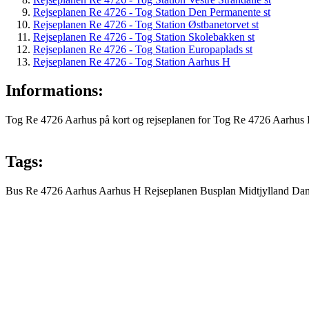
Rejseplanen Re 4726 - Tog Station Den Permanente st
Rejseplanen Re 4726 - Tog Station Østbanetorvet st
Rejseplanen Re 4726 - Tog Station Skolebakken st
Rejseplanen Re 4726 - Tog Station Europaplads st
Rejseplanen Re 4726 - Tog Station Aarhus H
Informations:
Tog Re 4726 Aarhus på kort og rejseplanen for Tog Re 4726 Aarhus H,
Tags:
Bus
Re 4726
Aarhus
Aarhus H
Rejseplanen
Busplan
Midtjylland
Da