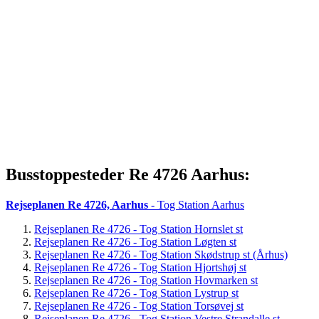
Busstoppesteder Re 4726 Aarhus:
Rejseplanen Re 4726, Aarhus
- Tog Station Aarhus
Rejseplanen Re 4726 - Tog Station Hornslet st
Rejseplanen Re 4726 - Tog Station Løgten st
Rejseplanen Re 4726 - Tog Station Skødstrup st (Århus)
Rejseplanen Re 4726 - Tog Station Hjortshøj st
Rejseplanen Re 4726 - Tog Station Hovmarken st
Rejseplanen Re 4726 - Tog Station Lystrup st
Rejseplanen Re 4726 - Tog Station Torsøvej st
Rejseplanen Re 4726 - Tog Station Vestre Strandalle st