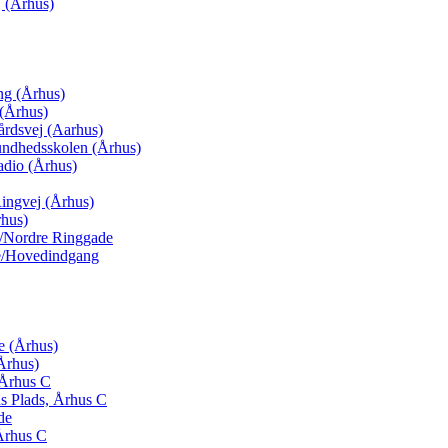
 (Århus)
ng (Århus)
(Århus)
årdsvej (Aarhus)
undhedsskolen (Århus)
adio (Århus)
ingvej (Århus)
rhus)
j/Nordre Ringgade
de/Hovedindgang
e (Århus)
Århus)
 Århus C
s Plads, Århus C
de
Århus C