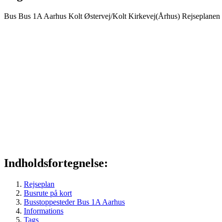
Bus
Bus 1A
Aarhus
Kolt Østervej/Kolt Kirkevej(Århus)
Rejseplanen
Indholdsfortegnelse:
Rejseplan
Busrute på kort
Busstoppesteder Bus 1A Aarhus
Informations
Tags