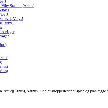
by J
 Viby Stadion (Århus)
Viby J
iby J
ntervej, Viby J
é, Viby J
ger
asselager
elager
hus)
Århus)
s)
rhus)
rhus)
Kirkevej(Århus), Aarhus. Find busstoppesteder busplan og planlægge di