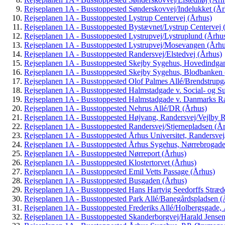
Rejseplanen 1A - Busstoppested Sønderskovvej/Indelukket (År
Rejseplanen 1A - Busstoppested Lystrup Centervej (Århus)
Rejseplanen 1A - Busstoppested Bystævnet/Lystrup Centervej 
Rejseplanen 1A - Busstoppested Lystrupvej/Lystruplund (Århu
Rejseplanen 1A - Busstoppested Lystrupvej/Mosevangen (Århu
Rejseplanen 1A - Busstoppested Randersvej/Elstedvej (Århus)
Rejseplanen 1A - Busstoppested Skejby Sygehus, Hovedindga
Rejseplanen 1A - Busstoppested Skejby Sygehus, Blodbanken 
Rejseplanen 1A - Busstoppested Olof Palmes Allé/Brendstrupg
Rejseplanen 1A - Busstoppested Halmstadgade v. Social- og S
Rejseplanen 1A - Busstoppested Halmstadgade v. Danmarks R
Rejseplanen 1A - Busstoppested Nehrus Allé/DR (Århus)
Rejseplanen 1A - Busstoppested Højvang, Randersvej/Vejlby R
Rejseplanen 1A - Busstoppested Randersvej/Stjernepladsen (Å
Rejseplanen 1A - Busstoppested Århus Universitet, Randersve
Rejseplanen 1A - Busstoppested Århus Sygehus, Nørrebroga
Rejseplanen 1A - Busstoppested Nørreport (Århus)
Rejseplanen 1A - Busstoppested Klostertorvet (Århus)
Rejseplanen 1A - Busstoppested Emil Vetts Passage (Århus)
Rejseplanen 1A - Busstoppested Busgaden (Århus)
Rejseplanen 1A - Busstoppested Hans Hartvig Seedorffs Stræd
Rejseplanen 1A - Busstoppested Park Allé/Banegårdspladsen (
Rejseplanen 1A - Busstoppested Frederiks Allé/Holbergsgade,
Rejseplanen 1A - Busstoppested Skanderborgvej/Harald Jensen