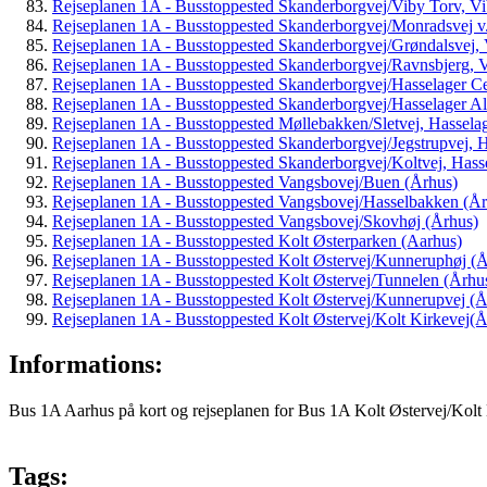
Rejseplanen 1A - Busstoppested Skanderborgvej/Viby Torv, Vi
Rejseplanen 1A - Busstoppested Skanderborgvej/Monradsvej v.
Rejseplanen 1A - Busstoppested Skanderborgvej/Grøndalsvej, 
Rejseplanen 1A - Busstoppested Skanderborgvej/Ravnsbjerg, V
Rejseplanen 1A - Busstoppested Skanderborgvej/Hasselager Ce
Rejseplanen 1A - Busstoppested Skanderborgvej/Hasselager All
Rejseplanen 1A - Busstoppested Møllebakken/Sletvej, Hassela
Rejseplanen 1A - Busstoppested Skanderborgvej/Jegstrupvej, H
Rejseplanen 1A - Busstoppested Skanderborgvej/Koltvej, Hass
Rejseplanen 1A - Busstoppested Vangsbovej/Buen (Århus)
Rejseplanen 1A - Busstoppested Vangsbovej/Hasselbakken (År
Rejseplanen 1A - Busstoppested Vangsbovej/Skovhøj (Århus)
Rejseplanen 1A - Busstoppested Kolt Østerparken (Aarhus)
Rejseplanen 1A - Busstoppested Kolt Østervej/Kunneruphøj (
Rejseplanen 1A - Busstoppested Kolt Østervej/Tunnelen (Århu
Rejseplanen 1A - Busstoppested Kolt Østervej/Kunnerupvej (Å
Rejseplanen 1A - Busstoppested Kolt Østervej/Kolt Kirkevej(Å
Informations:
Bus 1A Aarhus på kort og rejseplanen for Bus 1A Kolt Østervej/Kolt 
Tags: