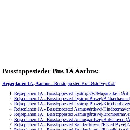
Busstoppesteder Bus 1A Aarhus:
Rejseplanen 1A, Aarhus
- Busstoppested Kolt Østervej/Kolt
Rejseplanen 1A - Busstoppested Lystrup Øst/Majsmarken (Årh
Rejseplanen 1A - Busstoppested Lystrup Busvej/Blåbærhaven 
Rejseplanen 1A - Busstoppested Lystrup Busvej/Kirsebærhave
Rejseplanen 1A - Busstoppested Asmusgårdsvej/Hindbærhaven
Rejseplanen 1A - Busstoppested Asmusgårdsvej/Brombærhave
Rejseplanen 1A - Busstoppested Asmusgårdsvej/Birkehaven (Å
Rejseplanen 1A - Busstoppested Sønderskovvej/Elsted Byvej (
Rejseplanen 1A - Busstoppested Sønderskovvej/Elstedhøj (Årh