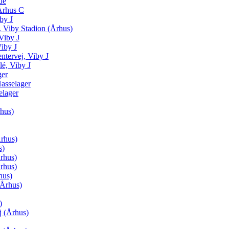
de
Århus C
by J
 Viby Stadion (Århus)
Viby J
iby J
ntervej, Viby J
é, Viby J
ger
asselager
elager
hus)
Århus)
s)
rhus)
rhus)
hus)
(Århus)
)
j (Århus)