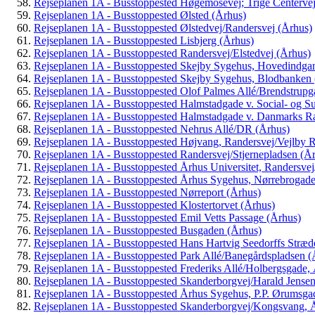
Rejseplanen 1A - Busstoppested Høgemosevej; Trige Centervej
Rejseplanen 1A - Busstoppested Ølsted (Århus)
Rejseplanen 1A - Busstoppested Ølstedvej/Randersvej (Århus)
Rejseplanen 1A - Busstoppested Lisbjerg (Århus)
Rejseplanen 1A - Busstoppested Randersvej/Elstedvej (Århus)
Rejseplanen 1A - Busstoppested Skejby Sygehus, Hovedindga
Rejseplanen 1A - Busstoppested Skejby Sygehus, Blodbanken 
Rejseplanen 1A - Busstoppested Olof Palmes Allé/Brendstrupg
Rejseplanen 1A - Busstoppested Halmstadgade v. Social- og S
Rejseplanen 1A - Busstoppested Halmstadgade v. Danmarks R
Rejseplanen 1A - Busstoppested Nehrus Allé/DR (Århus)
Rejseplanen 1A - Busstoppested Højvang, Randersvej/Vejlby R
Rejseplanen 1A - Busstoppested Randersvej/Stjernepladsen (Å
Rejseplanen 1A - Busstoppested Århus Universitet, Randersve
Rejseplanen 1A - Busstoppested Århus Sygehus, Nørrebroga
Rejseplanen 1A - Busstoppested Nørreport (Århus)
Rejseplanen 1A - Busstoppested Klostertorvet (Århus)
Rejseplanen 1A - Busstoppested Emil Vetts Passage (Århus)
Rejseplanen 1A - Busstoppested Busgaden (Århus)
Rejseplanen 1A - Busstoppested Hans Hartvig Seedorffs Stræd
Rejseplanen 1A - Busstoppested Park Allé/Banegårdspladsen (
Rejseplanen 1A - Busstoppested Frederiks Allé/Holbergsgade,
Rejseplanen 1A - Busstoppested Skanderborgvej/Harald Jensen
Rejseplanen 1A - Busstoppested Århus Sygehus, P.P. Ørumsga
Rejseplanen 1A - Busstoppested Skanderborgvej/Kongsvang, 