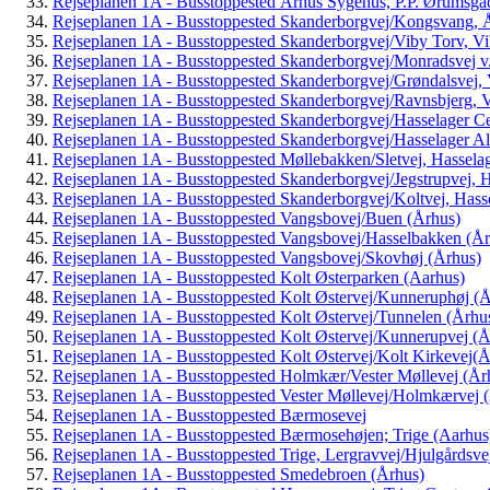
Rejseplanen 1A - Busstoppested Århus Sygehus, P.P. Ørumsga
Rejseplanen 1A - Busstoppested Skanderborgvej/Kongsvang, 
Rejseplanen 1A - Busstoppested Skanderborgvej/Viby Torv, Vi
Rejseplanen 1A - Busstoppested Skanderborgvej/Monradsvej v.
Rejseplanen 1A - Busstoppested Skanderborgvej/Grøndalsvej, 
Rejseplanen 1A - Busstoppested Skanderborgvej/Ravnsbjerg, V
Rejseplanen 1A - Busstoppested Skanderborgvej/Hasselager Ce
Rejseplanen 1A - Busstoppested Skanderborgvej/Hasselager All
Rejseplanen 1A - Busstoppested Møllebakken/Sletvej, Hassela
Rejseplanen 1A - Busstoppested Skanderborgvej/Jegstrupvej, H
Rejseplanen 1A - Busstoppested Skanderborgvej/Koltvej, Hass
Rejseplanen 1A - Busstoppested Vangsbovej/Buen (Århus)
Rejseplanen 1A - Busstoppested Vangsbovej/Hasselbakken (År
Rejseplanen 1A - Busstoppested Vangsbovej/Skovhøj (Århus)
Rejseplanen 1A - Busstoppested Kolt Østerparken (Aarhus)
Rejseplanen 1A - Busstoppested Kolt Østervej/Kunneruphøj (
Rejseplanen 1A - Busstoppested Kolt Østervej/Tunnelen (Århu
Rejseplanen 1A - Busstoppested Kolt Østervej/Kunnerupvej (Å
Rejseplanen 1A - Busstoppested Kolt Østervej/Kolt Kirkevej(Å
Rejseplanen 1A - Busstoppested Holmkær/Vester Møllevej (År
Rejseplanen 1A - Busstoppested Vester Møllevej/Holmkærvej 
Rejseplanen 1A - Busstoppested Bærmosevej
Rejseplanen 1A - Busstoppested Bærmosehøjen; Trige (Aarhus
Rejseplanen 1A - Busstoppested Trige, Lergravvej/Hjulgårdsve
Rejseplanen 1A - Busstoppested Smedebroen (Århus)