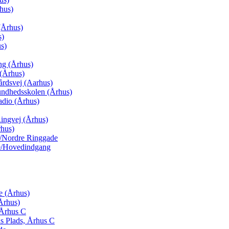
hus)
(Århus)
s)
s)
ng (Århus)
(Århus)
årdsvej (Aarhus)
undhedsskolen (Århus)
adio (Århus)
ingvej (Århus)
rhus)
j/Nordre Ringgade
de/Hovedindgang
e (Århus)
Århus)
 Århus C
s Plads, Århus C