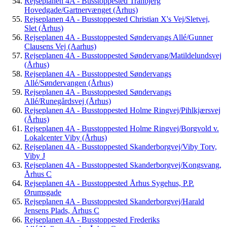
Rejseplanen 4A - Busstoppested Tranbjerg
Hovedgade/Gartnervænget (Århus)
Rejseplanen 4A - Busstoppested Christian X's Vej/Sletvej,
Slet (Århus)
Rejseplanen 4A - Busstoppested Søndervangs Allé/Gunner
Clausens Vej (Aarhus)
Rejseplanen 4A - Busstoppested Søndervang/Matildelundsvej
(Århus)
Rejseplanen 4A - Busstoppested Søndervangs
Allé/Søndervangen (Århus)
Rejseplanen 4A - Busstoppested Søndervangs
Allé/Runegårdsvej (Århus)
Rejseplanen 4A - Busstoppested Holme Ringvej/Pihlkjærsvej
(Århus)
Rejseplanen 4A - Busstoppested Holme Ringvej/Borgvold v.
Lokalcenter Viby (Århus)
Rejseplanen 4A - Busstoppested Skanderborgvej/Viby Torv,
Viby J
Rejseplanen 4A - Busstoppested Skanderborgvej/Kongsvang,
Århus C
Rejseplanen 4A - Busstoppested Århus Sygehus, P.P.
Ørumsgade
Rejseplanen 4A - Busstoppested Skanderborgvej/Harald
Jensens Plads, Århus C
Rejseplanen 4A - Busstoppested Frederiks