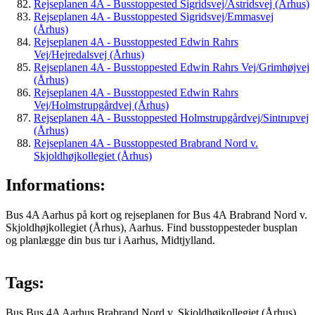
Rejseplanen 4A - Busstoppested Sigridsvej/Astridsvej (Århus)
Rejseplanen 4A - Busstoppested Sigridsvej/Emmasvej
(Århus)
Rejseplanen 4A - Busstoppested Edwin Rahrs
Vej/Hejredalsvej (Århus)
Rejseplanen 4A - Busstoppested Edwin Rahrs Vej/Grimhøjvej
(Århus)
Rejseplanen 4A - Busstoppested Edwin Rahrs
Vej/Holmstrupgårdvej (Århus)
Rejseplanen 4A - Busstoppested Holmstrupgårdvej/Sintrupvej
(Århus)
Rejseplanen 4A - Busstoppested Brabrand Nord v.
Skjoldhøjkollegiet (Århus)
Informations:
Bus 4A Aarhus på kort og rejseplanen for Bus 4A Brabrand Nord v.
Skjoldhøjkollegiet (Århus), Aarhus. Find busstoppesteder busplan
og planlægge din bus tur i Aarhus, Midtjylland.
Tags:
Bus
Bus 4A
Aarhus
Brabrand Nord v. Skjoldhøjkollegiet (Århus)