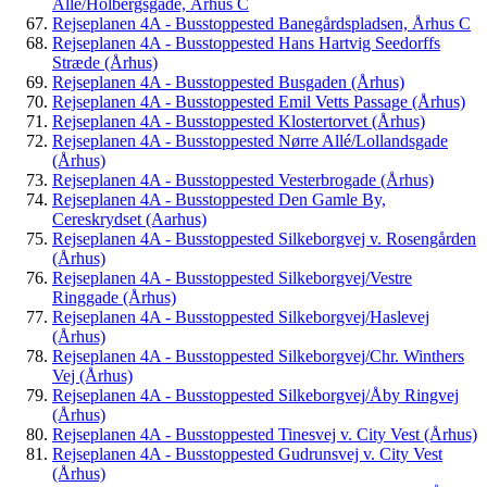
Allé/Holbergsgade, Århus C
Rejseplanen 4A - Busstoppested Banegårdspladsen, Århus C
Rejseplanen 4A - Busstoppested Hans Hartvig Seedorffs
Stræde (Århus)
Rejseplanen 4A - Busstoppested Busgaden (Århus)
Rejseplanen 4A - Busstoppested Emil Vetts Passage (Århus)
Rejseplanen 4A - Busstoppested Klostertorvet (Århus)
Rejseplanen 4A - Busstoppested Nørre Allé/Lollandsgade
(Århus)
Rejseplanen 4A - Busstoppested Vesterbrogade (Århus)
Rejseplanen 4A - Busstoppested Den Gamle By,
Cereskrydset (Aarhus)
Rejseplanen 4A - Busstoppested Silkeborgvej v. Rosengården
(Århus)
Rejseplanen 4A - Busstoppested Silkeborgvej/Vestre
Ringgade (Århus)
Rejseplanen 4A - Busstoppested Silkeborgvej/Haslevej
(Århus)
Rejseplanen 4A - Busstoppested Silkeborgvej/Chr. Winthers
Vej (Århus)
Rejseplanen 4A - Busstoppested Silkeborgvej/Åby Ringvej
(Århus)
Rejseplanen 4A - Busstoppested Tinesvej v. City Vest (Århus)
Rejseplanen 4A - Busstoppested Gudrunsvej v. City Vest
(Århus)