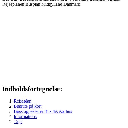
Rejseplanen
Busplan
Midtjylland
Danmark
Indholdsfortegnelse:
Rejseplan
Busrute på kort
Busstoppesteder Bus 4A Aarhus
Informations
Tags