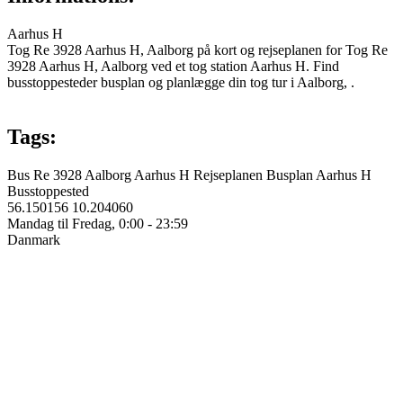
Aarhus H
Tog Re 3928 Aarhus H, Aalborg på kort og rejseplanen for Tog Re
3928 Aarhus H, Aalborg ved et tog station Aarhus H. Find
busstoppesteder busplan og planlægge din tog tur i Aalborg, .
Tags:
Bus
Re 3928
Aalborg
Aarhus H
Rejseplanen
Busplan
Aarhus H
Busstoppested
56.150156
10.204060
Mandag til Fredag, 0:00 - 23:59
Danmark