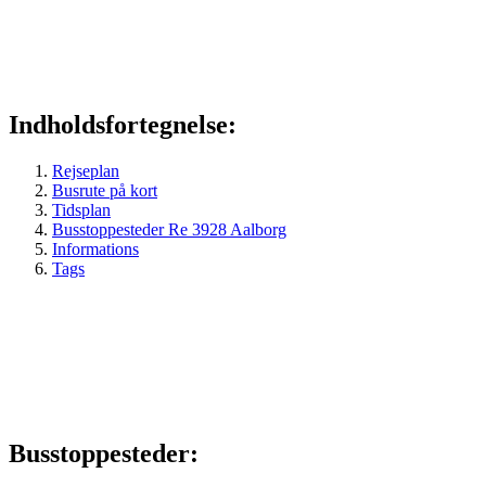
Indholdsfortegnelse:
Rejseplan
Busrute på kort
Tidsplan
Busstoppesteder Re 3928 Aalborg
Informations
Tags
Busstoppesteder: