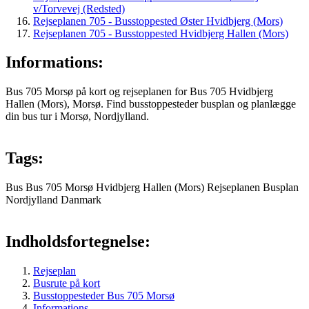
v/Torvevej (Redsted)
Rejseplanen 705 - Busstoppested Øster Hvidbjerg (Mors)
Rejseplanen 705 - Busstoppested Hvidbjerg Hallen (Mors)
Informations:
Bus 705 Morsø på kort og rejseplanen for Bus 705 Hvidbjerg
Hallen (Mors), Morsø. Find busstoppesteder busplan og planlægge
din bus tur i Morsø, Nordjylland.
Tags:
Bus
Bus 705
Morsø
Hvidbjerg Hallen (Mors)
Rejseplanen
Busplan
Nordjylland
Danmark
Indholdsfortegnelse:
Rejseplan
Busrute på kort
Busstoppesteder Bus 705 Morsø
Informations