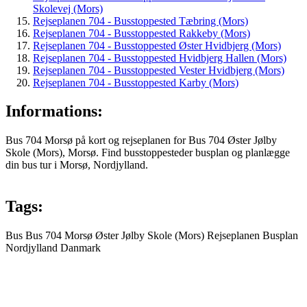
Skolevej (Mors)
Rejseplanen 704 - Busstoppested Tæbring (Mors)
Rejseplanen 704 - Busstoppested Rakkeby (Mors)
Rejseplanen 704 - Busstoppested Øster Hvidbjerg (Mors)
Rejseplanen 704 - Busstoppested Hvidbjerg Hallen (Mors)
Rejseplanen 704 - Busstoppested Vester Hvidbjerg (Mors)
Rejseplanen 704 - Busstoppested Karby (Mors)
Informations:
Bus 704 Morsø på kort og rejseplanen for Bus 704 Øster Jølby
Skole (Mors), Morsø. Find busstoppesteder busplan og planlægge
din bus tur i Morsø, Nordjylland.
Tags:
Bus
Bus 704
Morsø
Øster Jølby Skole (Mors)
Rejseplanen
Busplan
Nordjylland
Danmark