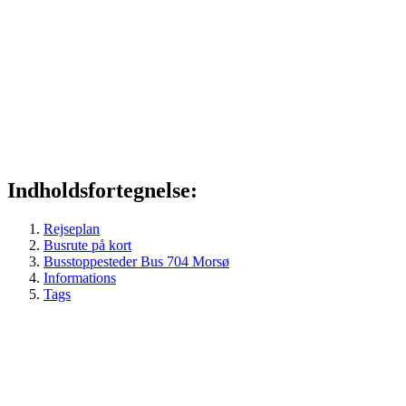
Indholdsfortegnelse:
Rejseplan
Busrute på kort
Busstoppesteder Bus 704 Morsø
Informations
Tags