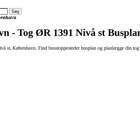
benhavn
n - Tog ØR 1391 Nivå st
Buspla
å st, København. Find busstoppesteder busplan og planlægge din tog