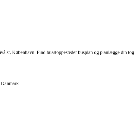
å st, København. Find busstoppesteder busplan og planlægge din tog
Danmark