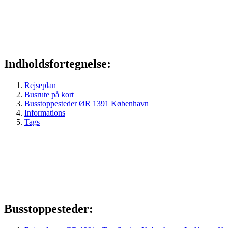
Indholdsfortegnelse:
Rejseplan
Busrute på kort
Busstoppesteder ØR 1391 København
Informations
Tags
Busstoppesteder: