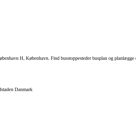
benhavn H, København. Find busstoppesteder busplan og planlægge d
staden
Danmark