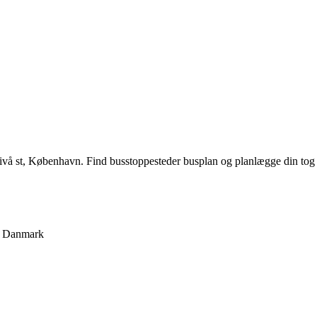
å st, København. Find busstoppesteder busplan og planlægge din tog
Danmark