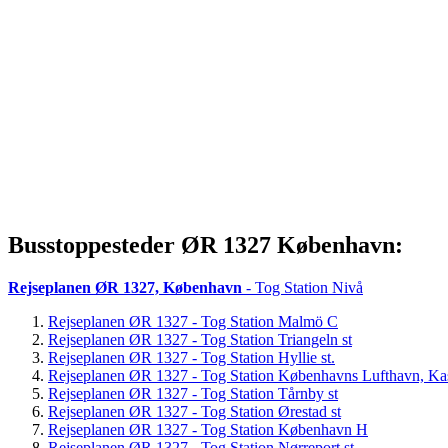
Busstoppesteder ØR 1327 København:
Rejseplanen ØR 1327, København
- Tog Station Nivå
Rejseplanen ØR 1327 - Tog Station Malmö C
Rejseplanen ØR 1327 - Tog Station Triangeln st
Rejseplanen ØR 1327 - Tog Station Hyllie st.
Rejseplanen ØR 1327 - Tog Station Københavns Lufthavn, Kas
Rejseplanen ØR 1327 - Tog Station Tårnby st
Rejseplanen ØR 1327 - Tog Station Ørestad st
Rejseplanen ØR 1327 - Tog Station København H
Rejseplanen ØR 1327 - Tog Station Nørreport st