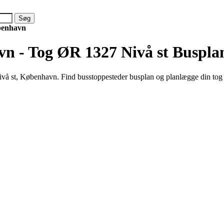
benhavn
n - Tog ØR 1327 Nivå st
Buspla
å st, København. Find busstoppesteder busplan og planlægge din tog