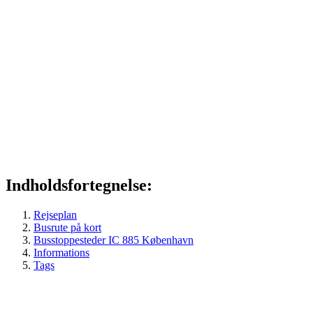
Indholdsfortegnelse:
Rejseplan
Busrute på kort
Busstoppesteder IC 885 København
Informations
Tags