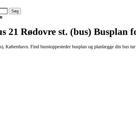
n
s 21 Rødovre st. (bus)
Busplan f
us), København. Find busstoppesteder busplan og planlægge din bus tu