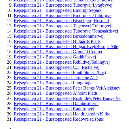
Rejseplanen 21 - Busstoppested Tuborgvej/Lyngbyvej
Rejseplanen 21 - Busstoppested Emdrup Søpark
Rejseplanen 21 - Busstoppested Emdrup st./Tuborgvej
Rejseplanen 21 - Busstoppested Bispebjerg Hospital
Rejseplanen 21 - Busstoppested Tagensvej/Tuborgvej
Rejseplanen 21 - Busstoppested Tuborgvej/Tomsgårdsvej
Rejseplanen 21 - Busstoppested Birkedommervej
Rejseplanen 21 - Busstoppested Hulgårds Plads
Rejseplanen 21 - Busstoppested Hulgårdsvej/Borups Allé
Rejseplanen 21 - Busstoppested Grøndal Centret
Rejseplanen 21 - Busstoppested Godthåbsvej
Rejseplanen 21 - Busstoppested Rebildvej/Sallingvej
Rejseplanen 21 - Busstoppested C.F. Richs Vej
Rejseplanen 21 - Busstoppested Flintholm st. (bus)
Rejseplanen 21 - Busstoppested Jernbane Allé
Rejseplanen 21 - Busstoppested Langdraget
Rejseplanen 21 - Busstoppested Peter Bangs Vej/Ålekistev
Rejseplanen 21 - Busstoppested Ålholm Plads
Rejseplanen 21 - Busstoppested Roskildev/Peter Bangs Vej
Rejseplanen 21 - Busstoppested Damhustorvet
Rejseplanen 21 - Busstoppested Randrupvej
Rejseplanen 21 - Busstoppested Hendriksholm Kirke
Rejseplanen 21 - Busstoppested Rødovre st. (bus)