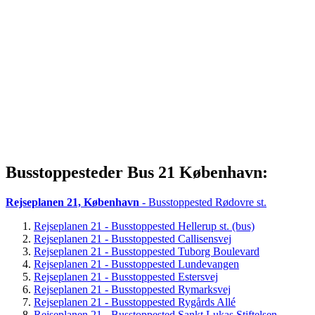
Busstoppesteder Bus 21 København:
Rejseplanen 21, København
- Busstoppested Rødovre st.
Rejseplanen 21 - Busstoppested Hellerup st. (bus)
Rejseplanen 21 - Busstoppested Callisensvej
Rejseplanen 21 - Busstoppested Tuborg Boulevard
Rejseplanen 21 - Busstoppested Lundevangen
Rejseplanen 21 - Busstoppested Estersvej
Rejseplanen 21 - Busstoppested Rymarksvej
Rejseplanen 21 - Busstoppested Rygårds Allé
Rejseplanen 21 - Busstoppested Sankt Lukas Stiftelsen