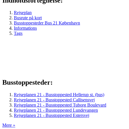
Indholdsfortegnelse:
Rejseplan
Busrute på kort
Busstoppesteder Bus 21 København
Informations
Tags
Busstoppesteder:
Rejseplanen 21 - Busstoppested Hellerup st. (bus)
Rejseplanen 21 - Busstoppested Callisensvej
Rejseplanen 21 - Busstoppested Tuborg Boulevard
Rejseplanen 21 - Busstoppested Lundevangen
Rejseplanen 21 - Busstoppested Estersvej
Mere »