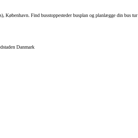
us), København. Find busstoppesteder busplan og planlægge din bus tu
dstaden
Danmark