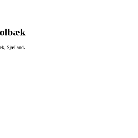
Holbæk
æk, Sjælland.