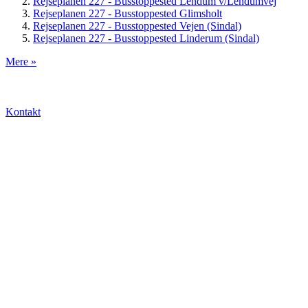
Rejseplanen 227 - Busstoppested Lendum v/Lendumvej
Rejseplanen 227 - Busstoppested Glimsholt
Rejseplanen 227 - Busstoppested Vejen (Sindal)
Rejseplanen 227 - Busstoppested Linderum (Sindal)
Mere »
Kontakt